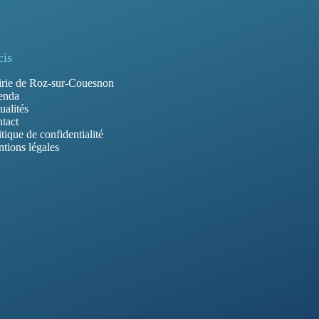
cis
rie de Roz-sur-Couesnon
enda
ualités
tact
itique de confidentialité
tions légales