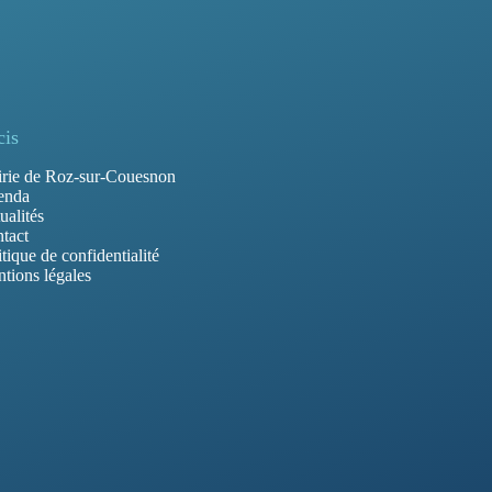
cis
rie de Roz-sur-Couesnon
enda
ualités
tact
itique de confidentialité
tions légales