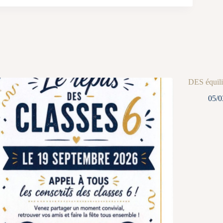
DES équili
05/0