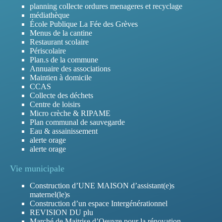
planning collecte ordures menageres et recyclage
médiathèque
École Publique La Fée des Grèves
Menus de la cantine
Restaurant scolaire
Périscolaire
Plan.s de la commune
Annuaire des associations
Maintien à domicile
CCAS
Collecte des déchets
Centre de loisirs
Micro crèche & RIPAME
Plan communal de sauvegarde
Eau & assainissement
alerte orage
alerte orage
Vie municipale
Construction d’UNE MAISON d’assistant(e)s
maternel(le)s
Construction d’un espace Intergénérationnel
REVISION DU plu
Marché de Maitrise d’Oeuvre pour la rénovation