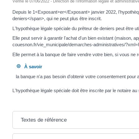
Vérifié le 07/06/2022 - Direction de l'information légale et administrativ
Depuis le 1<Exposant>er</Exposant> janvier 2022, l'hypothèqu
deniers</span>, qui ne peut plus être inscrit.
L'hypothèque légale spéciale du prêteur de deniers peut être uti
Elle peut servir à garantir l'achat d'un bien existant (maison, a
couesnon.fr/vie_municipale/demarches-administratives/?xml=F
Elle permet à la banque de faire vendre votre bien, si vous ne 
À savoir
la banque n'a pas besoin d'obtenir votre consentement pour 
L'hypothèque légale spéciale doit être inscrite par le notaire a
Textes de référence