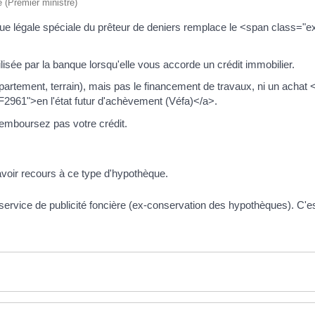
e (Premier ministre)
e légale spéciale du prêteur de deniers remplace le <span class="ex
lisée par la banque lorsqu'elle vous accorde un crédit immobilier.
ppartement, terrain), mais pas le financement de travaux, ni un achat <
2961">en l'état futur d'achèvement (Véfa)</a>.
remboursez pas votre crédit.
avoir recours à ce type d'hypothèque.
u service de publicité foncière (ex-conservation des hypothèques). C'es