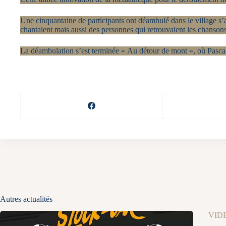
Une cinquantaine de participants ont déambulé dans le village s’a
chantaient mais aussi des personnes qui retrouvaient les chansons
La déambulation s’est terminée « Au détour de mont », où Pasca
Autres actualités
VID