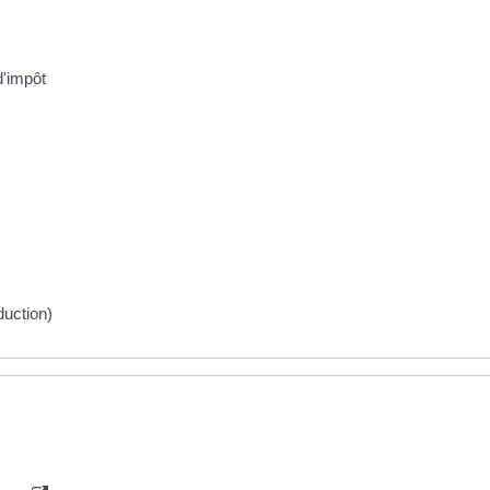
d'impôt
duction)