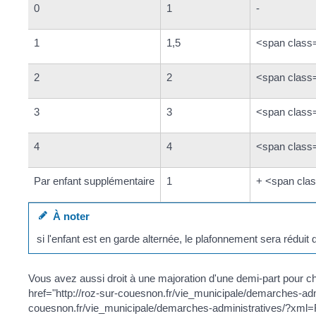
0
1
-
1
1,5
<span class
2
2
<span class
3
3
<span class
4
4
<span class
Par enfant supplémentaire
1
+ <span cla
À noter
si l'enfant est en garde alternée, le plafonnement sera rédu
Vous avez aussi droit à une majoration d'une demi-part pour chaq
href="http://roz-sur-couesnon.fr/vie_municipale/demarches-adm
couesnon.fr/vie_municipale/demarches-administratives/?xml=F