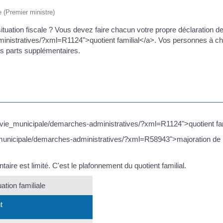
e (Premier ministre)
tuation fiscale ? Vous devez faire chacun votre propre déclaration de
inistratives/?xml=R1124">quotient familial</a>. Vos personnes à char
des parts supplémentaires.
fr/vie_municipale/demarches-administratives/?xml=R1124">quotient fam
e_municipale/demarches-administratives/?xml=R58943">majoration de 
e est limité. C'est le plafonnement du quotient familial.
ation familiale
t