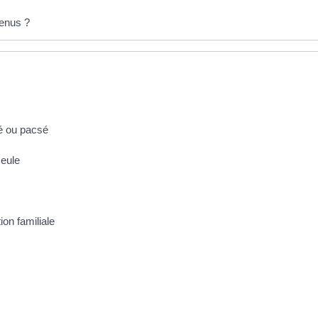
venus ?
ié ou pacsé
seule
on familiale