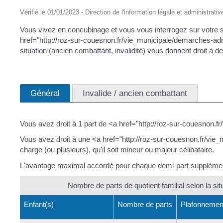
Vérifié le 01/01/2023 - Direction de l'information légale et administrativ
Vous vivez en concubinage et vous vous interrogez sur votre si
href="http://roz-sur-couesnon.fr/vie_municipale/demarches-adm
situation (ancien combattant, invalidité) vous donnent droit à 
Général
Invalide / ancien combattant
Vous avez droit à 1 part de <a href="http://roz-sur-couesnon.
Vous avez droit à une <a href="http://roz-sur-couesnon.fr/vi
charge (ou plusieurs), qu'il soit mineur ou majeur célibataire.
L'avantage maximal accordé pour chaque demi-part supplémentair
Nombre de parts de quotient familial selon la situ
Enfant(s)
Nombre de parts
Plafonnemen