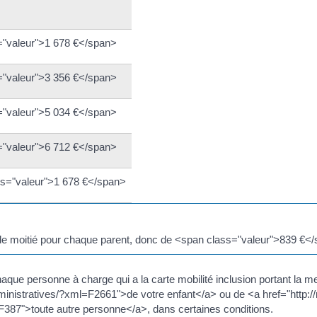
="valeur">1 678 €</span>
="valeur">3 356 €</span>
="valeur">5 034 €</span>
="valeur">6 712 €</span>
ss="valeur">1 678 €</span>
it de moitié pour chaque parent, donc de <span class="valeur">839 €</
ue personne à charge qui a la carte mobilité inclusion portant la ment
inistratives/?xml=F2661">de votre enfant</a> ou de <a href="http://
387">toute autre personne</a>, dans certaines conditions.