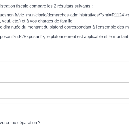
stration fiscale compare les 2 résultats suivants :
couesnon.fr/vie_municipale/demarches-administratives/?xml=R1124">quo
 veuf, etc.) et à vos charges de famille
te diminuée du montant du plafond correspondant à l'ensemble des maj
xposant>nd</Exposant>, le plafonnement est applicable et le montant
ivorce ou séparation ?