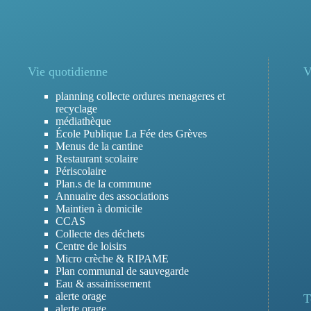
Vie quotidienne
V
planning collecte ordures menageres et
recyclage
médiathèque
École Publique La Fée des Grèves
Menus de la cantine
Restaurant scolaire
Périscolaire
Plan.s de la commune
Annuaire des associations
Maintien à domicile
CCAS
Collecte des déchets
Centre de loisirs
Micro crèche & RIPAME
Plan communal de sauvegarde
Eau & assainissement
alerte orage
T
alerte orage