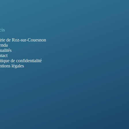
cis
rie de Roz-sur-Couesnon
enda
ualités
tact
itique de confidentialité
tions légales