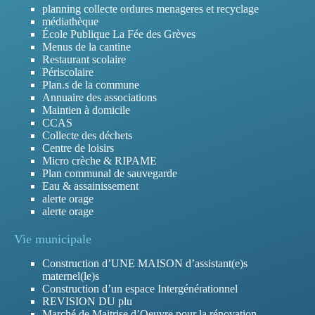
planning collecte ordures menageres et recyclage
médiathèque
École Publique La Fée des Grèves
Menus de la cantine
Restaurant scolaire
Périscolaire
Plan.s de la commune
Annuaire des associations
Maintien à domicile
CCAS
Collecte des déchets
Centre de loisirs
Micro crèche & RIPAME
Plan communal de sauvegarde
Eau & assainissement
alerte orage
alerte orage
Vie municipale
Construction d’UNE MAISON d’assistant(e)s
maternel(le)s
Construction d’un espace Intergénérationnel
REVISION DU plu
Marché de Maitrise d’Oeuvre pour la rénovation