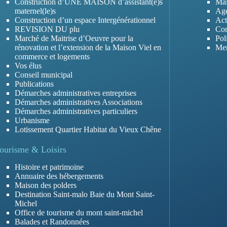
Construction d’UNE MAISON d’assistant(e)s
Mai
maternel(le)s
Ag
Construction d’un espace Intergénérationnel
Act
REVISION DU plu
Con
Marché de Maitrise d’Oeuvre pour la
Pol
rénovation et l’extension de la Maison Viel en
Men
commerce et logements
Vos élus
Conseil municipal
Publications
Démarches administratives entreprises
Démarches administratives Associations
Démarches administratives particuliers
Urbanisme
Lotissement Quartier Habitat du Vieux Chêne
ourisme & Loisirs
Histoire et patrimoine
Annuaire des hébergements
Maison des polders
Destination Saint-malo Baie du Mont Saint-
Michel
Office de tourisme du mont saint-michel
Balades et Randonnées