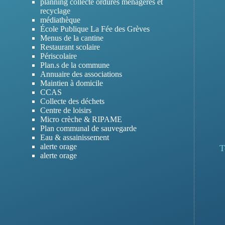
planning collecte ordures menageres et
recyclage
médiathèque
École Publique La Fée des Grèves
Menus de la cantine
Restaurant scolaire
Périscolaire
Plan.s de la commune
Annuaire des associations
Maintien à domicile
CCAS
Collecte des déchets
Centre de loisirs
Micro crèche & RIPAME
Plan communal de sauvegarde
Eau & assainissement
alerte orage
T
alerte orage