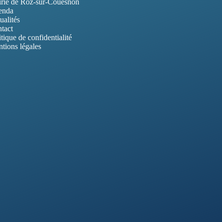
rie de Roz-sur-Couesnon
enda
ualités
tact
itique de confidentialité
tions légales