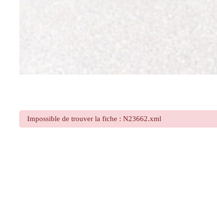
Impossible de trouver la fiche : N23662.xml