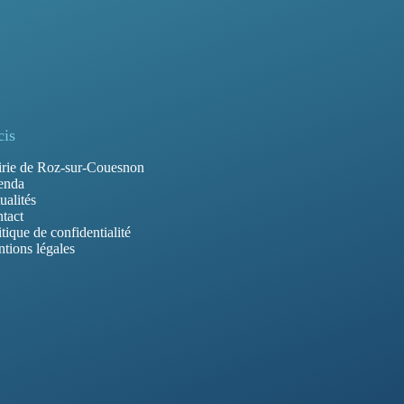
cis
rie de Roz-sur-Couesnon
enda
ualités
tact
itique de confidentialité
tions légales