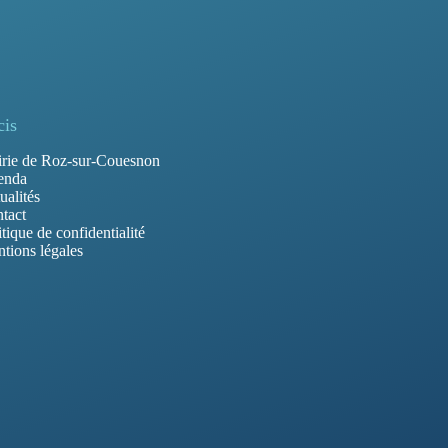
cis
rie de Roz-sur-Couesnon
enda
ualités
tact
itique de confidentialité
tions légales