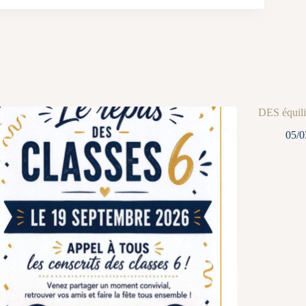
DES équili
05/0