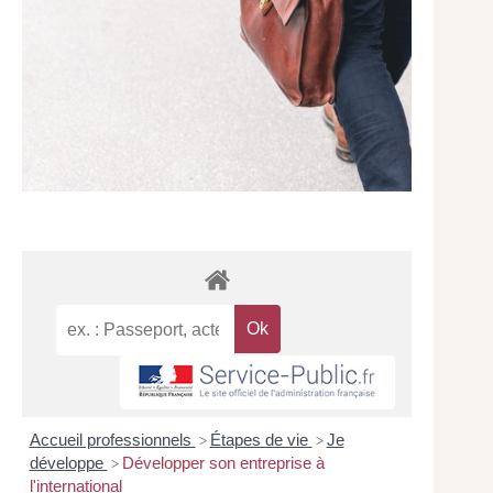
Accueil professionnels
Étapes de vie
Je
>
>
développe
Développer son entreprise à
>
l'international