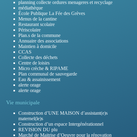
planning collecte ordures menageres et recyclage
médiathèque
École Publique La Fée des Grèves
Menus de la cantine
Restaurant scolaire
Périscolaire
Plan.s de la commune
Annuaire des associations
Maintien à domicile
CCAS
Collecte des déchets
Centre de loisirs
Micro crèche & RIPAME
Plan communal de sauvegarde
Eau & assainissement
alerte orage
alerte orage
Vie municipale
Construction d’UNE MAISON d’assistant(e)s
maternel(le)s
Construction d’un espace Intergénérationnel
REVISION DU plu
Marché de Maitrise d’Oeuvre pour la rénovation