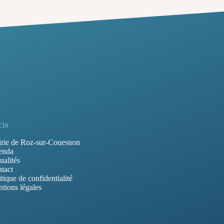
cis
rie de Roz-sur-Couesnon
enda
ualités
tact
itique de confidentialité
tions légales