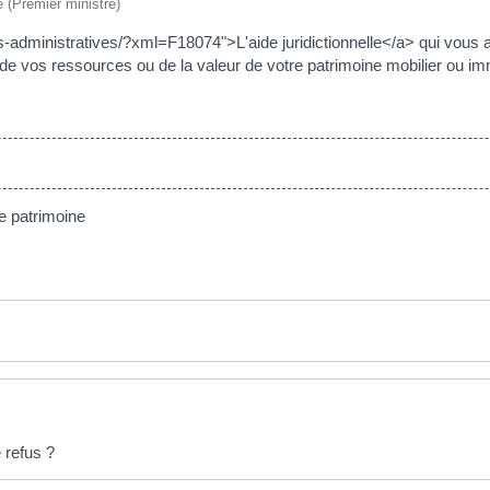
e (Premier ministre)
administratives/?xml=F18074">L'aide juridictionnelle</a> qui vous a é
de vos ressources ou de la valeur de votre patrimoine mobilier ou imm
e patrimoine
e refus ?