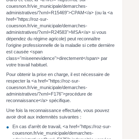
couesnon.fr/vie_municipale/demarches-
administratives/?xml=R15469">CPAM</a> (ou la <a
href="https://roz-sur-
couesnon.fr/vie_municipale/demarches-
administratives/?xml=R24583">MSA</a> si vous
dépendez du régime agricole) peut reconnaître
l'origine professionnelle de la maladie si cette dernière
est causée <span
class="miseenevidence">directement</span> par
votre travail habituel.
Pour obtenir la prise en charge, il est nécessaire de
respecter la <a href="https://roz-sur-
couesnon.fr/vie_municipale/demarches-
administratives/?xml=F176">procédure de
reconnaissance</a> spécifique.
Une fois la reconnaissance effectuée, vous pouvez
avoir droit aux indemnités suivantes :
En cas d'arrêt de travail, <a href="https://roz-sur-
couesnon.fr/vie_municipale/demarches-