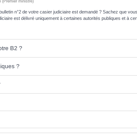
e (Premier ministre)
e bulletin n°2 de votre casier judiciaire est demandé ? Sachez que
diciaire est délivré uniquement à certaines autorités publiques et à c
tre B2 ?
liques ?
?