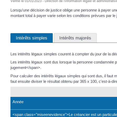
Vérifié le 01/01/2023 - Direction de l'information légale et administrativ
Lorsqu'une décision de justice oblige une personne à payer un
montant total à payer varie selon les conditions prévues par le 
Intérêts simples
Intérêts majorés
Les intérêts légaux simples courent à compter du jour de la déci
Les intérêts légaux sont dus lorsque la personne condamnée p
jugement</span>.
Pour calculer des intérêts légaux simples qui sont dus, il faut mu
faut ensuite diviser le résultat obtenu par 365 x 100, c'est-à-dir
Année
<span class="miseenevidence">Le créancier est un particuli