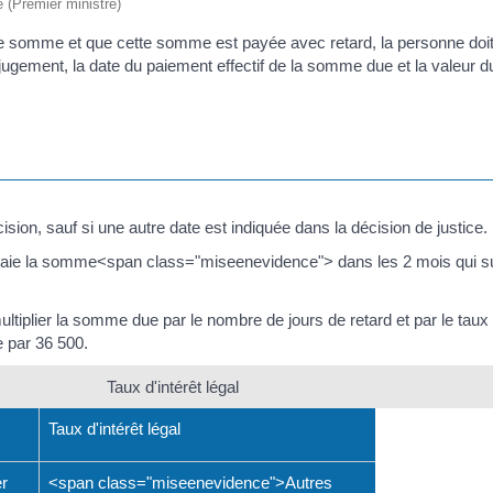
e (Premier ministre)
e somme et que cette somme est payée avec retard, la personne doit 
jugement, la date du paiement effectif de la somme due et la valeur du 
sion, sauf si une autre date est indiquée dans la décision de justice.
aie la somme<span class="miseenevidence"> dans les 2 mois qui suiv
ltiplier la somme due par le nombre de jours de retard et par le taux d'
e par 36 500.
Taux d'intérêt légal
Taux d'intérêt légal
er
<span class="miseenevidence">Autres