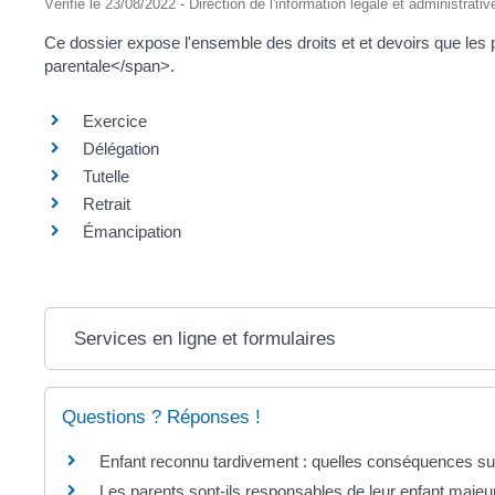
Vérifié le 23/08/2022 - Direction de l'information légale et administrativ
Ce dossier expose l'ensemble des droits et et devoirs que les 
parentale</span>.
Exercice
Délégation
Tutelle
Retrait
Émancipation
Services en ligne et formulaires
Questions ? Réponses !
Enfant reconnu tardivement : quelles conséquences sur 
Les parents sont-ils responsables de leur enfant majeu