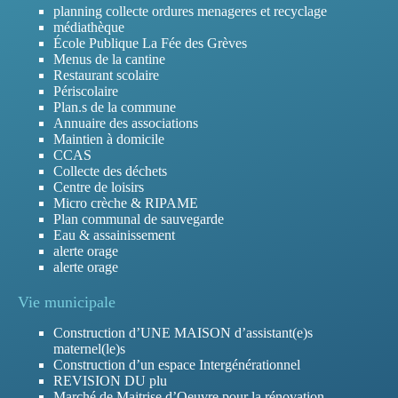
planning collecte ordures menageres et recyclage
médiathèque
École Publique La Fée des Grèves
Menus de la cantine
Restaurant scolaire
Périscolaire
Plan.s de la commune
Annuaire des associations
Maintien à domicile
CCAS
Collecte des déchets
Centre de loisirs
Micro crèche & RIPAME
Plan communal de sauvegarde
Eau & assainissement
alerte orage
alerte orage
Vie municipale
Construction d’UNE MAISON d’assistant(e)s
maternel(le)s
Construction d’un espace Intergénérationnel
REVISION DU plu
Marché de Maitrise d’Oeuvre pour la rénovation