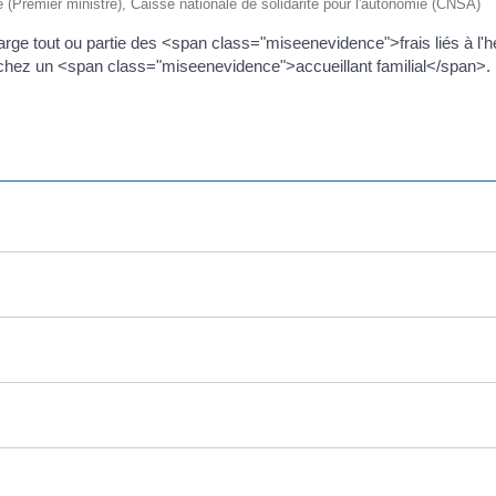
ive (Premier ministre), Caisse nationale de solidarité pour l'autonomie (CNSA)
arge tout ou partie des <span class="miseenevidence">frais liés à 
z un <span class="miseenevidence">accueillant familial</span>. El