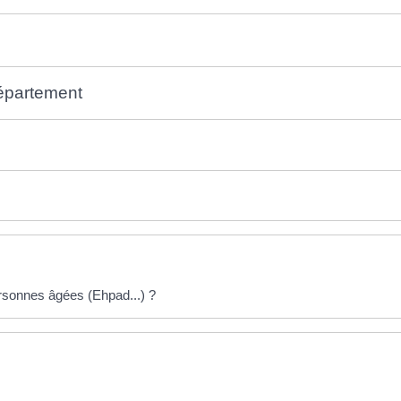
épartement
rsonnes âgées (Ehpad...) ?